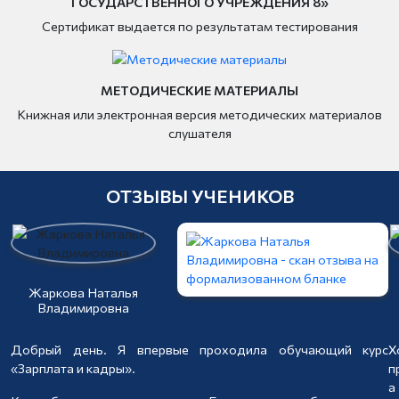
ГОСУДАРСТВЕННОГО УЧРЕЖДЕНИЯ 8»
Сертификат выдается по результатам тестирования
МЕТОДИЧЕСКИЕ МАТЕРИАЛЫ
Книжная или электронная версия методических материалов
слушателя
ОТЗЫВЫ УЧЕНИКОВ
Жаркова Наталья
Владимировна
Добрый день. Я впервые проходила обучающий курс
Х
«Зарплата и кадры».
п
а