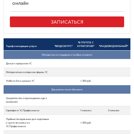
онлайн
ЗАПИСАТЬСЯ
"В ГРУППЕ С
Тариф и входящие услуги
"ВИДЕОКУРС"
КУРАТОРОМ"
"ИНДИВИДУАЛЬНЫЙ"
Методическая поддержка (особые условия)
Доступ к программе 1С
Методические материалы фирмы 1С
Учебная база данных 1С
+ 300 руб.
Документы после обучения
Свидетельство о прохождении курса
(именное)
Сертификат 1С:Профессионал
1 попытка
2 попытки
Пробное тестирование для подготовки
к сдаче экзамена на
+ 300 руб.
1С:Профессионал