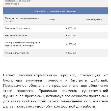
Удостоверение о повышении
квалификации
Техническая и информационная поддержка
Преподаватель отвечает на вопросы
e-mail
индивидуально
по курсу
Проверка и обратная связь
+ 3000 руб.
Консультации эксперта
+ 3500 руб.
Помощь в настройке компьютера для
+ 1000 руб.
подключения к он-лайн курсу
Помощь в трудоустройстве
+ 2000 руб.
Расчет зарплаты-трудоёмкий процесс, требующий от
бухгалтера внимания, точности и быстроты действий.
Программное обеспечение предназначено для облегчения
этого процесса. Правильно применяя существующий
функционал программы, используя возможности программы
для учета особенностей своего учреждения, пользователь
делает программу удобной и комфортной для работы.