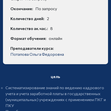
ПО
10
УРОВНЮ
Окончание:
По запросу
1c-
ПОДГОТОВКИ
cso@mail.ru
Количество дней:
2
Начинающим
г.
Опытным
Количество ак.час.:
8
Нижний
Госучреждениям
Новгород,
Формат обучения:
онлайн
ул.
Ефремова,
Преподаватели курса:
6
Потапова Ольга Федоровна
О
НАС
цель
Об
учебном
Систематизирование знаний по ведению кадрового
центре
учета и учета заработной платы в государственных
Преподаватели
(муниципальных) учреждениях с применением ПКГ и
Отзывы
ПКУ
учеников