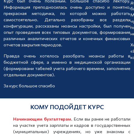
Курс был очень полезным. Большое спасибо лектору.
д
Информация преподносилась очень доступно и понятно,
б
прекрасная методичка, по которой можно работать
М
самостоятельно. Детально разобраны все разделы
ч
конфигурации, рассказаны нюансы настройки, был получен
п
опыт проведения всех типовых документов, формирование
н
различных аналитических отчетов и конечных финансовых
отчетов закрытия периодов.
Х
«
Правда очень хотелось разобрать нюансы работы в
к
бюджетной сфере, а именно в медицинской организации
(формировани табелей учета рабочего времени, заполнение
отдельных документов).
За курс большое спасибо
КОМУ ПОДОЙДЕТ КУРС
Начинающим бухгалтерам
. Если вы ранее не работали
на участке учета зарплаты и кадров в государственных
(муниципальных) учреждениях, но уже знакомы с