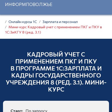
ИНФОРМПОВОЛЖЬЕ
КУРСЫ
1С
Онлайн курсы 1С
Зарплата и персонал
ИНФОРМПОВОЛЖЬЕ
Мини-курс Кадровый учет с применением ПКГ и ПКУ в
ПО
Лицензия
1С:ЗиКГУ 8 (ред. 3.1)
УЧАСТКАМ
от
26.03.21
УЧЕТА
г.
№
170/21
Бухгалтерия
КАДРОВЫЙ УЧЕТ С
Зарплата
Youtube-
ПРИМЕНЕНИЕМ ПКГ И ПКУ
и
канал
персонал
В ПРОГРАММЕ 1С:ЗАРПЛАТА И
Telegram-
Торговля
КАДРЫ ГОСУДАРСТВЕННОГО
канал
и
УЧРЕЖДЕНИЯ 8 (РЕД. 3.1). МИНИ-
склад
КОНТАКТЫ
КУРС
Программирование
8
(800)
КУРСЫ
700-
1С
04-
Старт:
По запросу