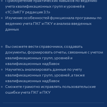
Приобретение практических навыков по ведению
Сведения
учета квалификационных групп и уровней в
об
«1C:ЗиКГУ редакция 3.1»
образовательной
Изучение особенностей функционала программы по
организации
ведению учета ПКГ и ПКУ и анализа введенных
Контакты
данных
ПОДДЕРЖКА
Инструкции
Вы сможете вести справочники, создавать
Карьерный
документы, формировать отчеты, связанные с учетом
консультант
квалификационных групп, уровней и
Информация
квалификационных надбавок
об
Научитесь анализировать данные по учету
оплате
квалификационных групп, уровней ,а также
квалификационных надбавок
Частые
Сможете грамотно исправлять пользовательские
вопросы
ошибки учета ПКГ и ПКУ
Правовая
информация