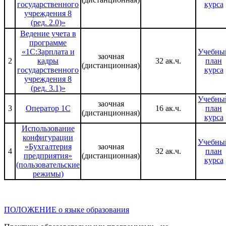
государственного
курса
учреждения 8
(ред. 2.0)»
Ведение учета в
программе
«1С:Зарплата и
Учебны
заочная
2
кадры
32 ак.ч.
план
(дистанционная)
государственного
курса
учреждения 8
(ред. 3.1)»
Учебны
заочная
3
Оператор 1С
16 ак.ч.
план
(дистанционная)
курса
Использование
конфигурации
Учебны
«Бухгалтерия
заочная
4
32 ак.ч.
план
предприятия»
(дистанционная)
курса
(пользовательские
режимы)
ПОЛОЖЕНИЕ о языке образования