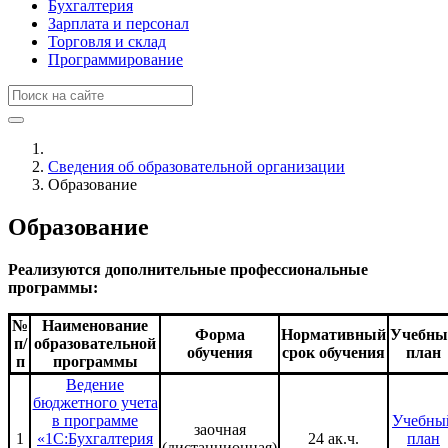
Бухгалтерия
Зарплата и персонал
Торговля и склад
Программирование
Сведения об образовательной организации
Образование
Образование
Реализуются дополнительные профессиональные
программы:
№
Наименование
Форма
Нормативный
Учебны
п/
образовательной
обучения
срок обучения
план
п
программы
Ведение
бюджетного учета
в программе
Учебны
заочная
1
«1С:Бухгалтерия
24 ак.ч.
план
(дистанционная)