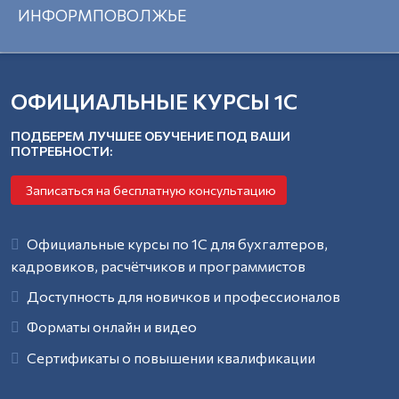
ИНФОРМПОВОЛЖЬЕ
КУРСЫ
1С
ИНФОРМПОВОЛЖЬЕ
ОФИЦИАЛЬНЫЕ КУРСЫ 1С
ПО
Лицензия
УЧАСТКАМ
от
26.03.21
ПОДБЕРЕМ ЛУЧШЕЕ ОБУЧЕНИЕ ПОД ВАШИ
УЧЕТА
г.
ПОТРЕБНОСТИ:
№
170/21
Бухгалтерия
Записаться на бесплатную консультацию
Зарплата
Youtube-
и
канал
персонал
Официальные курсы по 1С для бухгалтеров,
Telegram-
Торговля
кадровиков, расчётчиков и программистов
канал
и
Доступность для новичков и профессионалов
склад
КОНТАКТЫ
Программирование
Форматы онлайн и видео
8
(800)
Сертификаты о повышении квалификации
КУРСЫ
700-
1С
04-