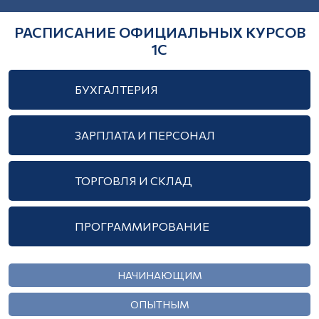
ПО
10
УРОВНЮ
РАСПИСАНИЕ ОФИЦИАЛЬНЫХ КУРСОВ
1c-
ПОДГОТОВКИ
1С
cso@mail.ru
Начинающим
г.
Опытным
Нижний
БУХГАЛТЕРИЯ
Госучреждениям
Новгород,
ул.
ЗАРПЛАТА И ПЕРСОНАЛ
Ефремова,
6
ТОРГОВЛЯ И СКЛАД
О
НАС
Об
ПРОГРАММИРОВАНИЕ
учебном
центре
НАЧИНАЮЩИМ
Преподаватели
Отзывы
ОПЫТНЫМ
учеников