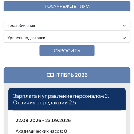
Сведения
ГОСУЧРЕЖДЕНИЯМ
об
образовательной
организации
Контакты
ПОДДЕРЖКА
СБРОСИТЬ
Инструкции
Карьерный
консультант
СЕНТЯБРЬ 2026
Информация
об
оплате
Зарплата и управление персоналом 3.
Частые
Отличия от редакции 2.5
вопросы
Правовая
22.09.2026 - 23.09.2026
информация
Академических часов:
8